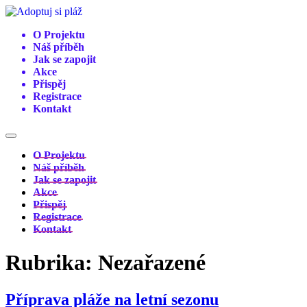
Přejít
k
O Projektu
obsahu
Náš příběh
Jak se zapojit
Akce
Přispěj
Registrace
Kontakt
O Projektu
Náš příběh
Jak se zapojit
Akce
Přispěj
Registrace
Kontakt
Rubrika:
Nezařazené
Příprava pláže na letní sezonu