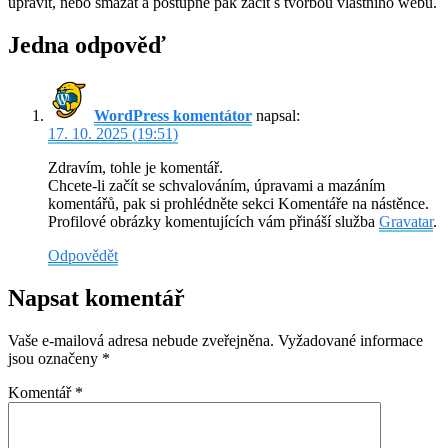
upravit, nebo smazat a postupně pak začít s tvorbou vlastního webu.
Jedna odpověď
WordPress komentátor
napsal:
17. 10. 2025 (19:51)
Zdravím, tohle je komentář.
Chcete-li začít se schvalováním, úpravami a mazáním
komentářů, pak si prohlédněte sekci Komentáře na nástěnce.
Profilové obrázky komentujících vám přináší služba
Gravatar
.
Odpovědět
Napsat komentář
Vaše e-mailová adresa nebude zveřejněna.
Vyžadované informace
jsou označeny
*
Komentář
*